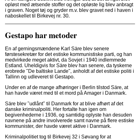
opløst med ætsende stoffer og det opløste lig blev anbragt
i graven. Noget tøj og gryder m.v. blev gravet ned i haven i
naboskellet til Birkevej nr. 30.
Gestapo har metoder
En af gerningsmændene Karl Säre blev senere
førstesekretær for det estiske kommunistiske parti, og han
medvirkede meget aktivt, da Sovjet i 1940 indlemmede
Estland. Uheldigvis for Säre blev han senere, da tyskerne
erobrede "De baltiske Lande", anholdt af det estiske politi i
Tallinn og udleveret til Gestapo.
Under en af de mange afhøringer i Berlin tilstod Säre, at
han havde været med til et mord på Amager i Danmark.
Säre blev "udlånt" til Danmark for at blive afhørt af det
danske kriminalpoliti. Her fortalte han igen om
begivenhederne i 1936, og samtidig oplyste han desuden
navnene på andre involverede samt navne på flere estiske
kommunister, der havde været aktive i Danmark.
Kriminalpolitiet tog til Birkevej 32 i Søvang for at