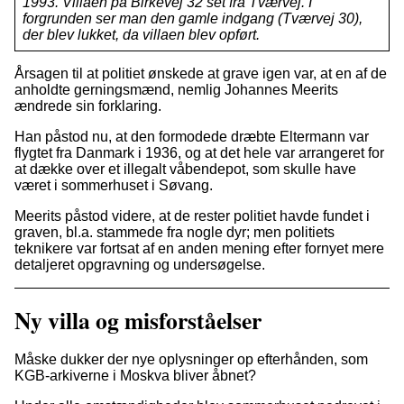
1993. Villaen på Birkevej 32 set fra Tværvej. I
forgrunden ser man den gamle indgang (Tværvej 30),
der blev lukket, da villaen blev opført.
Årsagen til at politiet ønskede at grave igen var, at en af de
anholdte gerningsmænd, nemlig Johannes Meerits
ændrede sin forklaring.
Han påstod nu, at den formodede dræbte Eltermann var
flygtet fra Danmark i 1936, og at det hele var arrangeret for
at dække over et illegalt våbendepot, som skulle have
været i sommerhuset i Søvang.
Meerits påstod videre, at de rester politiet havde fundet i
graven, bl.a. stammede fra nogle dyr; men politiets
teknikere var fortsat af en anden mening efter fornyet mere
detaljeret opgravning og undersøgelse.
Ny villa og misforståelser
Måske dukker der nye oplysninger op efterhånden, som
KGB-arkiverne i Moskva bliver åbnet?