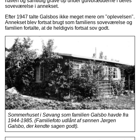
haven og samtidig grave op under gulvbrædderne i deres
soveværelse i annekset.
Efter 1947 talte Galsbos ikke meget mere om "oplevelsen".
Annekset blev fortsat brugt som familiens soveværelse og
familien fortalte, at de heldigvis fortsat sov godt.
Sommerhuset i Søvang som familien Galsbo havde fra
1944-1985. (Familiefoto udlånt af sønnen Jørgen
Galsbo, der kendte sagen godt).