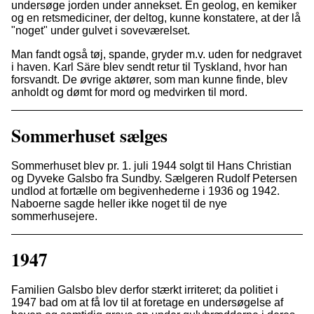
undersøge jorden under annekset. En geolog, en kemiker
og en retsmediciner, der deltog, kunne konstatere, at der lå
"noget" under gulvet i soveværelset.
Man fandt også tøj, spande, gryder m.v. uden for nedgravet
i haven. Karl Säre blev sendt retur til Tyskland, hvor han
forsvandt. De øvrige aktører, som man kunne finde, blev
anholdt og dømt for mord og medvirken til mord.
Sommerhuset sælges
Sommerhuset blev pr. 1. juli 1944 solgt til Hans Christian
og Dyveke Galsbo fra Sundby. Sælgeren Rudolf Petersen
undlod at fortælle om begivenhederne i 1936 og 1942.
Naboerne sagde heller ikke noget til de nye
sommerhusejere.
1947
Familien Galsbo blev derfor stærkt irriteret; da politiet i
1947 bad om at få lov til at foretage en undersøgelse af