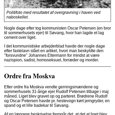
Politifoto med resultatet af overgravning i haven ved
naboskellet.
Nogle dage efter tog kommunisten Oscar Petersen (en bror
til sommerhusets ejer) til Søvang, hvor han lagde et lag
cement over liget.
I det kommunistiske arbejderblad havde der nogle dage
efter fastelavn stået en artikel, hvori man beskyldte den
"forsvundne" Johannes Eltermann for mindst at være
nazispion, sadist, homoseksuel, forræder og morder.
Ordre fra Moskva
Efter ordre fra Moskva vendte gerningsmændene og
sommerhusets 31-årige ejer Rudolf Petersen tilbage i maj
måned. Liget blev gravet op og parteret. Brødrene Rudolf
og Oscar Petersen havde pr. hestevogn kørt jerngryder, en
spand og et lille badekar til Søvang.
Af en længere beskrivelse fremgår det, at det at liget blev