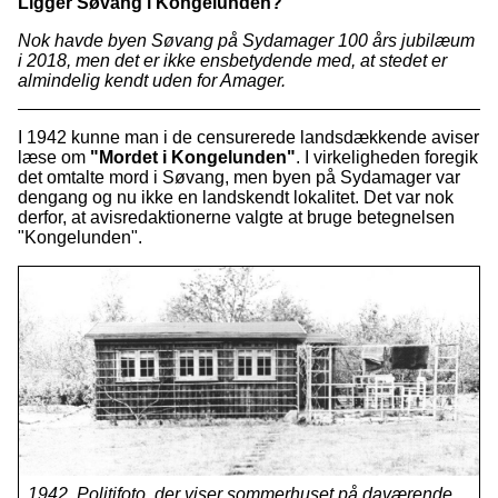
Ligger Søvang i Kongelunden?
Nok havde byen Søvang på Sydamager 100 års jubilæum
i 2018, men det er ikke ensbetydende med, at stedet er
almindelig kendt uden for Amager.
I 1942 kunne man i de censurerede landsdækkende aviser
læse om
"Mordet i Kongelunden"
. I virkeligheden foregik
det omtalte mord i Søvang, men byen på Sydamager var
dengang og nu ikke en landskendt lokalitet. Det var nok
derfor, at avisredaktionerne valgte at bruge betegnelsen
"Kongelunden".
1942. Politifoto, der viser sommerhuset på daværende