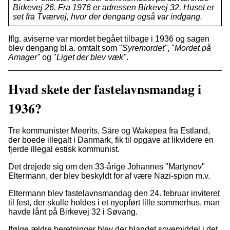
Birkevej 26. Fra 1976 er adressen Birkevej 32. Huset er
set fra Tværvej, hvor der dengang også var indgang.
Iflg. aviserne var mordet begået tilbage i 1936 og sagen
blev dengang bl.a. omtalt som "
Syremordet"
, "
Mordet på
Amager"
og "
Liget der blev væk"
.
Hvad skete der fastelavnsmandag i
1936?
Tre kommunister Meerits, Säre og Wakepea fra Estland,
der boede illegalt i Danmark, fik til opgave at likvidere en
fjerde illegal estisk kommunist.
Det drejede sig om den 33-årige Johannes "Martynov"
Eltermann, der blev beskyldt for af være Nazi-spion m.v.
Eltermann blev fastelavnsmandag den 24. februar inviteret
til fest, der skulle holdes i et nyopført lille sommerhus, man
havde lånt på Birkevej 32 i Søvang.
Ifølge ældre beretninger blev der blandet sovemiddel i det